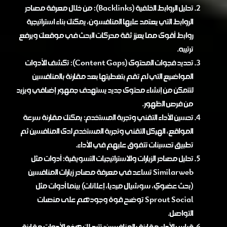
تحليل الروابط الخلفية (Backlinks): من خلال معرفة مصادر
الروابط التي يعتمد عليها المنافسون، يمكنك بناء استراتيجية
روابط أقوى مما يعزز ثقة محركات البحث في موقعك ويرفع
ترتيبه.
تحديد فجوات المحتوى (Content Gaps): تكشف الأدوات
المواضيع التي لم تقم بتغطيتها بعد مقارنة بالمنافسين
لتتمكن من إنشاء محتوى جديد يستهدف جمهور إضافي ويزيد
من فرص الظهور.
تحسين الأداء التقني وتجربة المستخدم: يمكنك مقارنة سرعة
المواقع، الهيكل التقني وتجربة المستخدم لدى المنافسين ثم
تطبيق تحسينات تتفوق عليهم في الأداء.
تحليل مصادر الزيارات والاستراتيجيات التسويقية: أدوات مثل
Similarweb تساعد في معرفة مصادر زيارات المنافسين
(بحث عضوي، سوشيال ميديا، إعلانات) بينما أدوات مثل
Sprout Social توضح قوة وجودهم على منصات
التواصل.
قياس الأداء مقارنة بالمنافسين: تتيح لك هذه الأدوات مقارنة