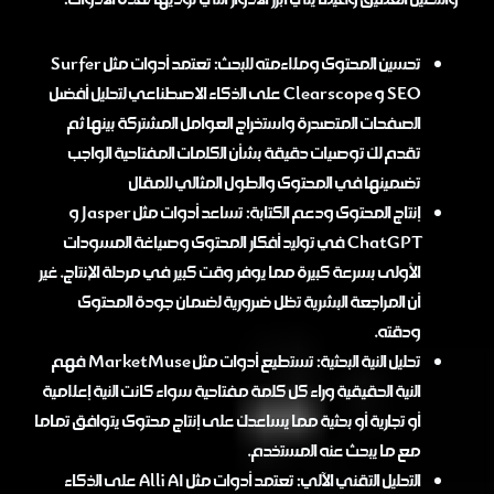
تحسين المحتوى وملاءمته للبحث: تعتمد أدوات مثل Surfer
SEO و Clearscope على الذكاء الاصطناعي لتحليل أفضل
الصفحات المتصدرة واستخراج العوامل المشتركة بينها ثم
تقدم لك توصيات دقيقة بشأن الكلمات المفتاحية الواجب
تضمينها في المحتوى والطول المثالي للمقال
إنتاج المحتوى ودعم الكتابة: تساعد أدوات مثل Jasper و
ChatGPT في توليد أفكار المحتوى وصياغة المسودات
الأولى بسرعة كبيرة مما يوفر وقت كبير في مرحلة الإنتاج. غير
أن المراجعة البشرية تظل ضرورية لضمان جودة المحتوى
ودقته.
تحليل النية البحثية: تستطيع أدوات مثل MarketMuse فهم
النية الحقيقية وراء كل كلمة مفتاحية سواء كانت النية إعلامية
أو تجارية أو بحثية مما يساعدك على إنتاج محتوى يتوافق تماما
مع ما يبحث عنه المستخدم.
التحليل التقني الآلي: تعتمد أدوات مثل Alli AI على الذكاء