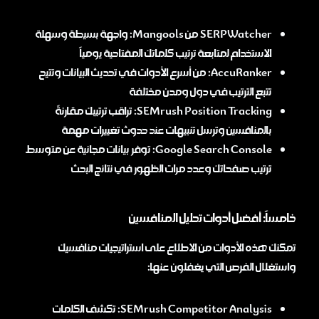
SERPWatcher من Mangools: واجهة بسيطة وسهلة
الاستخدام لمتابعة ترتيب كلماتك المفتاحية يومياً
AccuRanker: من أسرع الأدوات في تحديث البيانات وتتيح
تتبع الترتيب في دول ومدن مختلفة
SEMrush Position Tracking: تراقب ترتيبك مقارنةً
بالمنافسين وترسل تنبيهات عند حدوث تغييرات مهمة
Google Search Console: توفر بيانات مجانية عن متوسط
ترتيب صفحاتك وعدد مرات الظهور في نتائج البحث
خامساً: أفضل أدوات تحليل المنافسين
تمكنك هذه الأدوات من الاطلاع على استراتيجيات منافسيك
واستغلال الفرص التي يغفلون عنها:
SEMrush Competitor Analysis: تكشف الكلمات