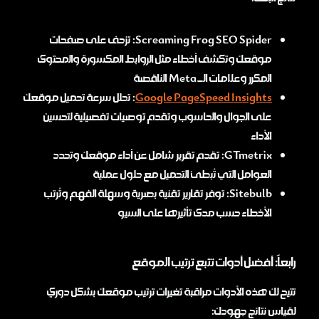
Screaming Frog SEO Spider: تزحف على صفحات
موقعك وتكشف أخطاء مثل الروابط المكسورة والمحتوى
المكرر وعلامات الـ Meta الناقصة
Google PageSpeed Insights
: تحلل سرعة تحميل موقعك
على الجوال والحاسوب وتقدم توصيات تفصيلية لتحسين
الأداء
GTmetrix: تقدم تقرير شامل عن أداء موقعك وتحدد
العوامل التي تُبطئ التحميل مع حلول عملية
Sitebulb: توفر تقارير تقنية بصرية وسهلة الفهم وتُرتب
الأخطاء حسب مدى تأثيرها على السيو
رابعاً: أفضل أدوات تتبع ترتيب الموقع
تتيح لك هذه الأدوات مراقبة تغيرات ترتيب موقعك بشكل دوري
لقياس نتائج جهودك: