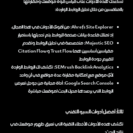
تساعدك هذه الأدوات على قياس قوة موقعك ومقارنتها
بالمنافسين من خلال تحليل الروابط الواردة:
Ahrefs Site Explorer: من أقوى الأدوات في هذا المجال،
إذ تمتلك قاعدة بيانات ضخمة للروابط يتم تحديثها باستمرار
Majestic SEO: متخصصة في تحليل الروابط وتقدم
مقياسين أساسيين هما Trust Flow و Citation Flow
لتقييم جودة الروابط
SEMrush Backlink Analytics: تكشف لك الروابط الواردة
لأي موقع مع إمكانية مقارنة عدة مواقع في آنٍ واحد
Google Search Console: أداة مجانية من جوجل تعرض
الروابط التي يرصدها محرك البحث لموقعك مباشرةً
ثالثاً: أفضل أدوات السيو التقني
تكشف هذه الأدوات الأخطاء التقنية التي تعيق ظهور موقعك في
نتائج البحث: