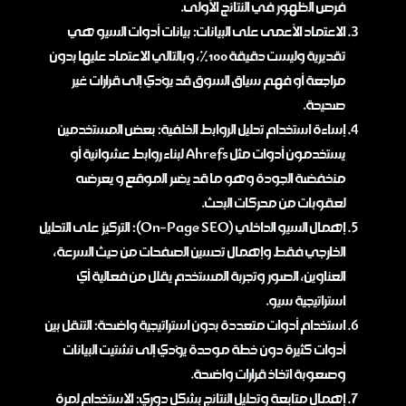
فرص الظهور في النتائج الأولى.
الاعتماد الأعمى على البيانات: بيانات أدوات السيو هي
تقديرية وليست دقيقة 100%، وبالتالي الاعتماد عليها بدون
مراجعة أو فهم سياق السوق قد يؤدي إلى قرارات غير
صحيحة.
إساءة استخدام تحليل الروابط الخلفية: بعض المستخدمين
يستخدمون أدوات مثل Ahrefs لبناء روابط عشوائية أو
منخفضة الجودة وهو ما قد يضر الموقع و يعرضه
لعقوبات من محركات البحث.
إهمال السيو الداخلي (On-Page SEO): التركيز على التحليل
الخارجي فقط وإهمال تحسين الصفحات من حيث السرعة،
العناوين، الصور وتجربة المستخدم يقلل من فعالية أي
استراتيجية سيو.
استخدام أدوات متعددة بدون استراتيجية واضحة: التنقل بين
أدوات كثيرة دون خطة موحدة يؤدي إلى تشتيت البيانات
وصعوبة اتخاذ قرارات واضحة.
إهمال متابعة وتحليل النتائج بشكل دوري: الاستخدام لمرة