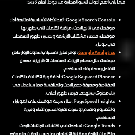
فيما يلي أهم أدوات السيو المجانية من جوجل لعام 2026:
Google Search Console: تُعد الأداة الأساسية لمتابعة أداء
موقعك في نتائج البحث، مراقبة الكلمات التي يظهر بها
موقعك، فحص مشكلات الأرشفة وتحسين ظهور الصفحات
في جوجل.
Google Analytics
: توفر تحليل تفصيلي لسلوك الزوار داخل
موقعك مثل مصادر الزيارات، الصفحات الأكثر زيارة، معدل
التفاعل ومدة بقاء المستخدم.
Google Keyword Planner: أداة قوية لاكتشاف الكلمات
المفتاحية ومعرفة حجم البحث والمنافسة مما يساعدك في
بناء محتوى يستهدف فرص ظهور أعلى.
PageSpeed Insights: تحلل سرعة موقعك على الموبايل
والكمبيوتر وتقدم توصيات تقنية لتحسين الأداء وتجربة
المستخدم.
Google Trends: تساعدك في اكتشاف اتجاهات البحث
والكلمات الرائجة ومقارنة الاهتمام بها حسب الوقت والموقع