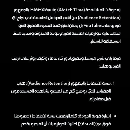
يُعد وقت المشاهدة (Watch Time) ونسبة الاحتفاظ بالجمهور
(Audience Retention) من أهم العوامل الحاسمة في نجاح أي
فيديو على YouTube بل يمكن اعتبارهما العمود الفقري الذي
تعتمد عليه خوارزميات المنصة لتقييم جودة المحتوى وتحديد مدى
استحقاقه للانتشار.
فيما يلي شرح مبسط ودقيق لدور كل عامل وكيف يؤثر على ترتيب
الفيديوهات:
نسبة الاحتفاظ بالجمهور (Audience Retention): هي
المقياس الذي يوضح كم من الفيديو يشاهده المستخدمون
قبل مغادرته.
إشارة قوية للجودة: كلما ارتفعت نسبة الاحتفاظ (خصوصًا
فوق 50% إلى 60%) اعتبرت الخوارزميات أن الفيديو يقدم