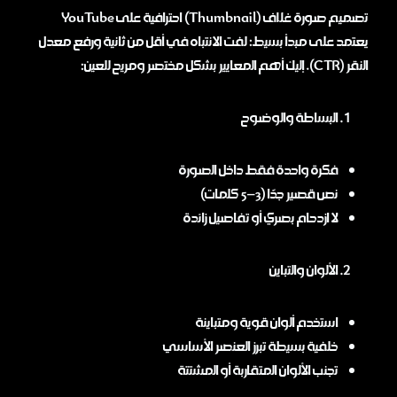
تصميم صورة غلاف (Thumbnail) احترافية على YouTube
يعتمد على مبدأ بسيط: لفت الانتباه في أقل من ثانية ورفع معدل
النقر (CTR). إليك أهم المعايير بشكل مختصر ومريح للعين:
البساطة والوضوح
فكرة واحدة فقط داخل الصورة
نص قصير جدًا (3–5 كلمات)
لا ازدحام بصري أو تفاصيل زائدة
الألوان والتباين
استخدم ألوان قوية ومتباينة
خلفية بسيطة تبرز العنصر الأساسي
تجنب الألوان المتقاربة أو المشتتة