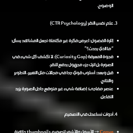
الوضوح.
علم نفس النقر (CTR Psychology)
إثارة الفضول: اعرض فكرة غير مكتملة تجعل المشاهد يسأل:
“ما الذي يحدث؟”
فجوة المعرفة (Curiosity Gap): لا تكشف كل شيء في
الصورة بل اترك جزء مجهول يدفع للنقر.
قبل وبعد: أسلوب قوي جدا في مجالات مثل التغيير، التطوير
والنتائج.
عنصر مفاجئ: إضافة شيء غير متوقع داخل الصورة يزيد
التفاعل.
أدوات تساعدك في التصميم
Canva
→ الأسهل والأشهر لتصميم thumbnails جاهزة