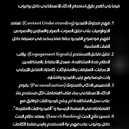
فيما يلي أهم طرق استخدام الذكاء الاصطناعي داخل يوتيوب:
فهم محتوى الفيديو (Content Understanding): تعتمد
الخوارزميات على تحليل الصوت، الصور والعناوين والنصوص
لفهم موضوع الفيديو بدقة مما يساعد في تصنيفه داخل
الفئات المناسبة.
تحليل تفاعل المستخدم (Engagement Signals): يراقب
النظام مدة المشاهدة، معدل الاحتفاظ بالمشاهدين،
الإعجابات، التعليقات والمشاركات. كلما زاد التفاعل الإيجابي
زادت فرصة رفع ترتيب الفيديو وانتشاره.
التخصيص الذكي للمحتوى (Personalization): يقوم
الذكاء الاصطناعي ببناء ملف اهتمامات لكل مستخدم بناءً
على سجل المشاهدة ثم يرشح فيديوهات تتوافق مع
اهتماماته في الصفحة الرئيسية و”الفيديوهات المقترحة”.
تحسين نتائج البحث (Search Ranking): يعتمد نظام البحث
داخل يوتيوب على فهم نية المستخدم وليس فقط الكلمات