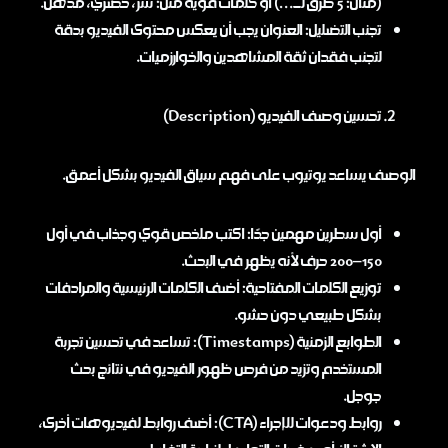
(مثال: 5 طرق لـ…) أو كلمات قوية مثل: سر، حصري، مذهل.
تجنب التضليل: العنوان يجب أن يعكس محتوى الفيديو بدقة
لتجنب فقدان ثقة المشاهدين والخوارزميات.
تحسين وصف الفيديو (Description)
الوصف يساعد يوتيوب على فهم سياق الفيديو بشكل أعمق.
أول سطرين مهمين جدًا: اكتب ملخص قوي وجذاب في أول
150–200 حرف لأنه يظهر في البحث.
توزيع الكلمات المفتاحية: أضف الكلمات الرئيسية والمرادفات
بشكل طبيعي دون حشو.
الطوابع الزمنية (Timestamps): تساعد في تحسين تجربة
المستخدم وتزيد من فرص ظهور الفيديو في نتائج بحث
جوجل.
روابط ودعوات للإجراء (CTA): أضف روابط لفيديوهات أخرى،