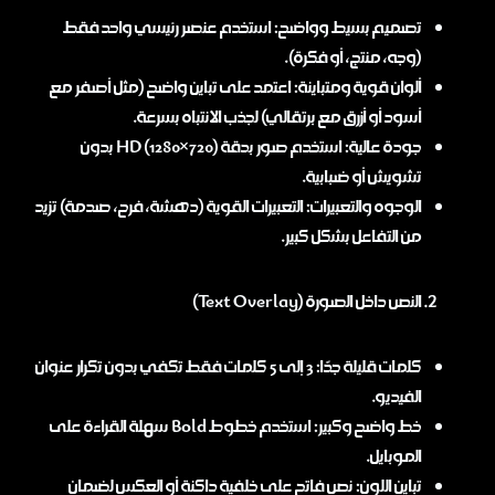
تصميم بسيط وواضح: استخدم عنصر رئيسي واحد فقط
(وجه، منتج، أو فكرة).
ألوان قوية ومتباينة: اعتمد على تباين واضح (مثل أصفر مع
أسود أو أزرق مع برتقالي) لجذب الانتباه بسرعة.
جودة عالية: استخدم صور بدقة HD (1280×720) بدون
تشويش أو ضبابية.
الوجوه والتعبيرات: التعبيرات القوية (دهشة، فرح، صدمة) تزيد
من التفاعل بشكل كبير.
النص داخل الصورة (Text Overlay)
كلمات قليلة جدًا: 3 إلى 5 كلمات فقط تكفي بدون تكرار عنوان
الفيديو.
خط واضح وكبير: استخدم خطوط Bold سهلة القراءة على
الموبايل.
تباين اللون: نص فاتح على خلفية داكنة أو العكس لضمان